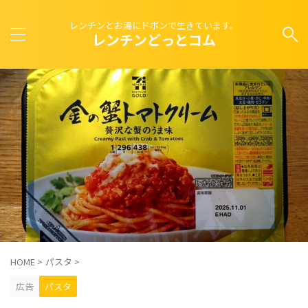
レンチンとお湯にドボンで生きています。
レンチンどっとコム
HOME
>
パスタ
>
広告
パスタ